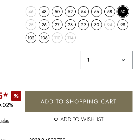
46
48
50
52
54
56
58
60
25
26
27
28
29
30
94
98
102
106
110
114
5*
%
ADD TO SHOPPING CART
0.02%
ADD TO WISHLIST
 plus