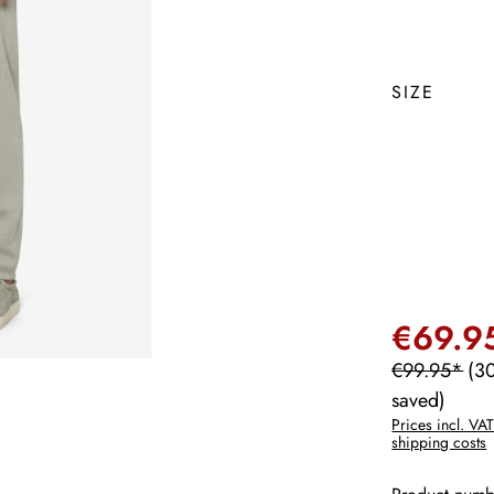
SIZE
€69.9
€99.95*
(3
saved)
Prices incl. VAT
shipping costs