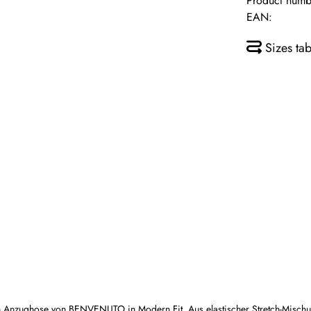
Product numb
EAN:
Sizes tab
ughose von BENVENUTO in Modern Fit. Aus elastischer Stretch-Mischung 