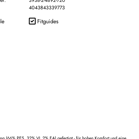
er:
3938-2-4892-720
4043843339773
le
Fitguides
(66% PES, 32% VI, 2% EA) gefertigt - für hohen Komfort und eine