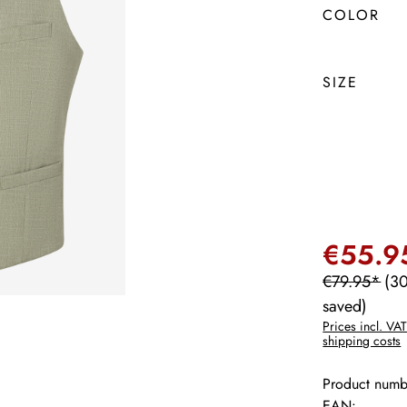
COLOR
SIZE
€55.9
€79.95*
(3
saved)
Prices incl. VAT
shipping costs
Product numb
EAN: