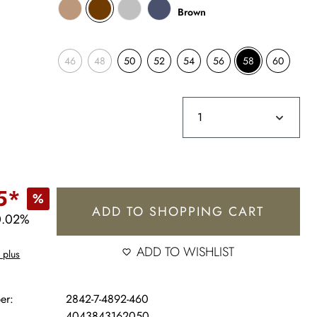
Brown
46
48
50
52
54
56
58
60
5*
%
ADD TO SHOPPING CART
0.02%
ADD TO WISHLIST
 plus
er:
2842-7-4892-460
4043843162050