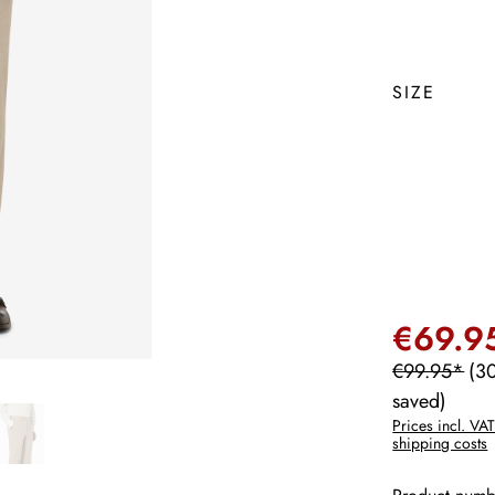
SIZE
€69.9
€99.95*
(3
saved)
Prices incl. VAT
shipping costs