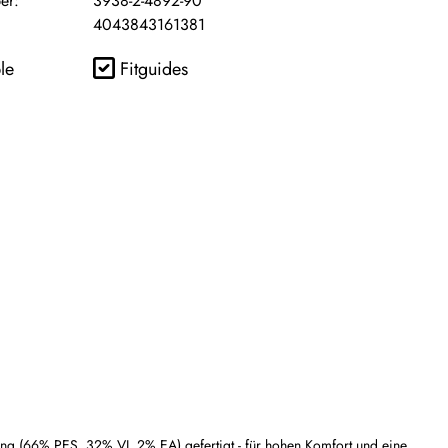
er:
3938-2-4892-90
4043843161381
le
Fitguides
(66% PES, 32% VI, 2% EA) gefertigt - für hohen Komfort und eine