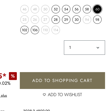
46
48
50
52
54
56
58
60
25
26
27
28
29
30
94
98
102
106
110
114
5*
%
ADD TO SHOPPING CART
0.02%
ADD TO WISHLIST
 plus