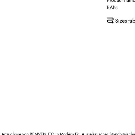
Product numb
EAN:
Sizes tab
ughose von BENVENUTO in Modern Fit. Aus elastischer Stretch-Mischung 