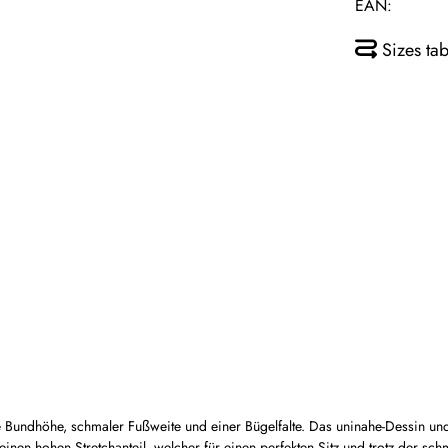
EAN:
Sizes tab
ate Bundhöhe, schmaler Fußweite und einer Bügelfalte. Das uninahe-Dessin
inen hohen Stretchanteil, welcher für einen perfekten Sitz und trotz der sc