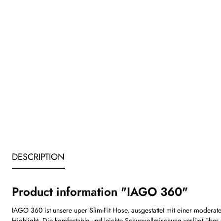
DESCRIPTION
Product information "IAGO 360"
IAGO 360 ist unsere uper Slim-Fit Hose, ausgestattet mit einer moder
Highlight. Die komfortable und leichte Schurwollmischung verfügt über e