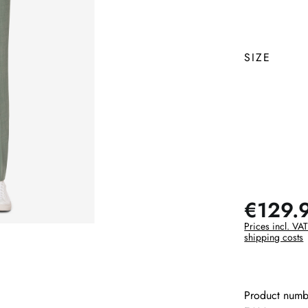
SIZE
€129.
Prices incl. VAT
shipping costs
Product numb