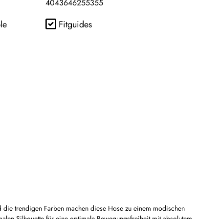
4043646255355
le
Fitguides
 und die trendigen Farben machen diese Hose zu einem modischen
hmalen Silhouette für eine optimale Bewegungsfreiheit mit absolutem