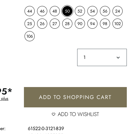
44
46
48
50
52
54
56
24
25
26
27
28
90
94
98
102
106
95*
ADD TO SHOPPING CART
 plus
ADD TO WISHLIST
er:
61522-0-3121-839