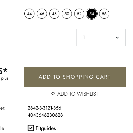
44
46
48
50
52
54
56
5*
ADD TO SHOPPING CART
 plus
ADD TO WISHLIST
er:
2842-3-3121-356
4043646230628
le
Fitguides