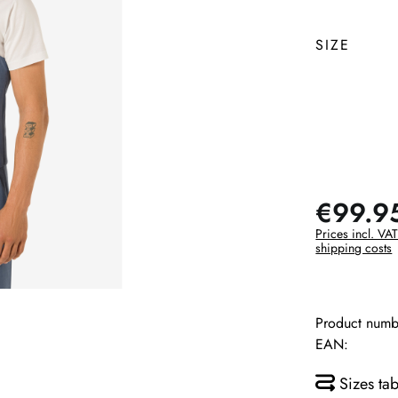
SIZE
€99.9
Prices incl. VAT
shipping costs
Product numb
EAN:
Sizes tab