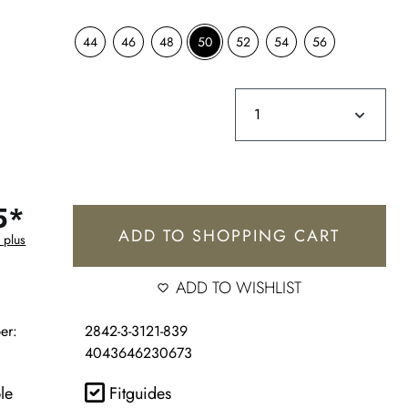
44
46
48
50
52
54
56
5*
ADD TO SHOPPING CART
 plus
ADD TO WISHLIST
er:
2842-3-3121-839
4043646230673
le
Fitguides