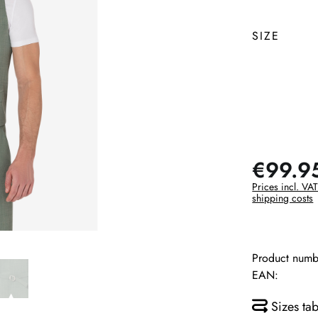
SIZE
€99.9
Prices incl. VAT
shipping costs
Product numb
EAN:
Sizes tab