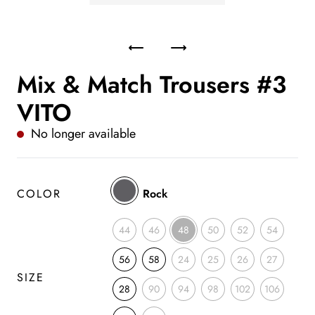
Mix & Match Trousers #3
VITO
No longer available
COLOR
Rock
44
46
48
50
52
54
56
58
24
25
26
27
SIZE
28
90
94
98
102
106