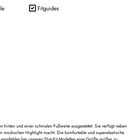
le
Fitguides
en hinten und einer schmalen Fußweite ausgestattet. Sie verfügt neben
m modischen Highlight macht. Die komfortable und superelastische
Wir empfehlen bei unseren Slim-Fit Modellen eine Größe größer zu