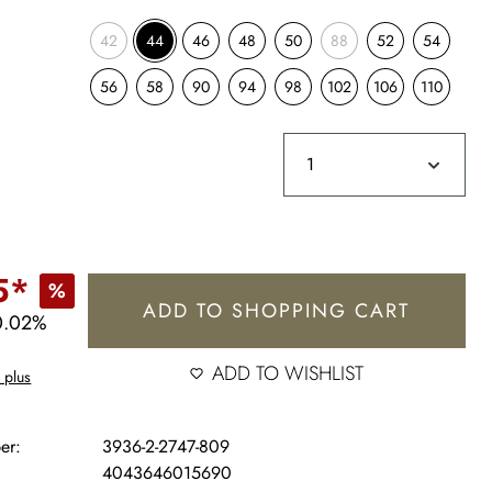
42
44
46
48
50
88
52
54
56
58
90
94
98
102
106
110
5*
%
ADD TO SHOPPING CART
0.02%
ADD TO WISHLIST
 plus
er:
3936-2-2747-809
4043646015690