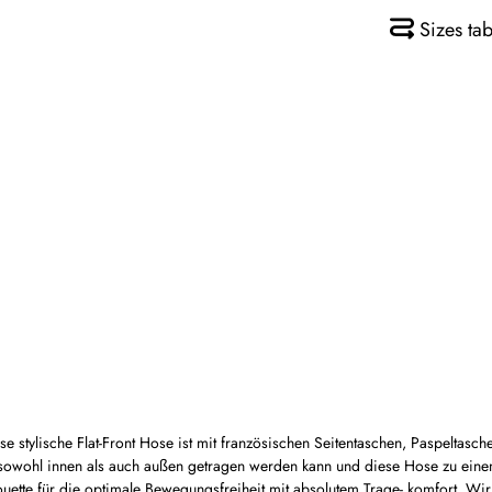
Sizes tab
se stylische Flat-Front Hose ist mit französischen Seitentaschen, Paspeltasch
 sowohl innen als auch außen getragen werden kann und diese Hose zu eine
ilhouette für die optimale Bewegungsfreiheit mit absolutem Trage- komfort. 