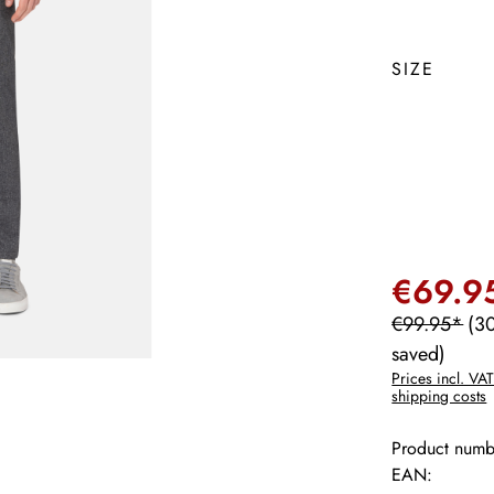
SIZE
€69.9
€99.95*
(3
saved)
Prices incl. VAT
shipping costs
Product numb
EAN: