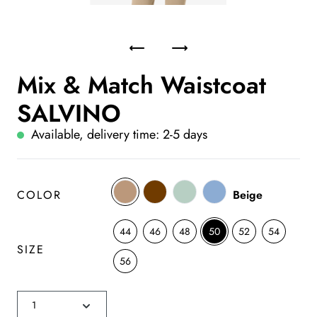
Mix & Match Waistcoat
SALVINO
Available, delivery time: 2-5 days
COLOR
Beige
44
46
48
50
52
54
SIZE
56