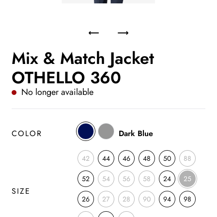
Mix & Match Jacket
OTHELLO 360
No longer available
COLOR
Dark Blue
42
44
46
48
50
88
52
54
56
58
24
25
SIZE
26
27
28
90
94
98