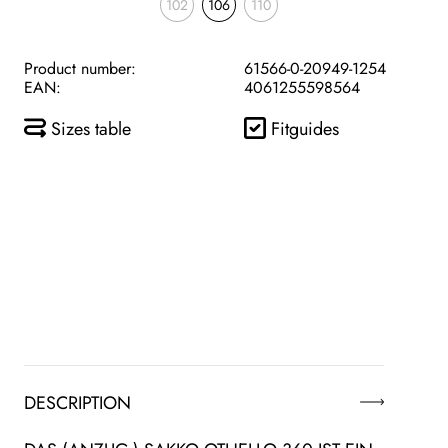
102
106
110
Product number:
61566-0-20949-1254
EAN:
4061255598564
Sizes table
Fitguides
DESCRIPTION