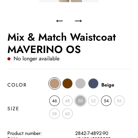
Mix & Match Waistcoat
MAVERINO OS
No longer available
COLOR
Beige
46
48
50
52
54
56
SIZE
58
60
Product number:
2842-7-4892-90