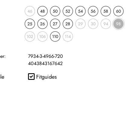
46
48
50
52
54
56
58
60
25
26
27
28
29
30
94
98
102
106
110
114
er:
7934-3-4966-720
4043843167642
le
Fitguides