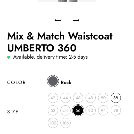
Mix & Match Waistcoat
UMBERTO 360
Available, delivery time: 2-5 days
COLOR
Rock
42
44
46
48
50
88
52
54
56
90
94
98
SIZE
102
106