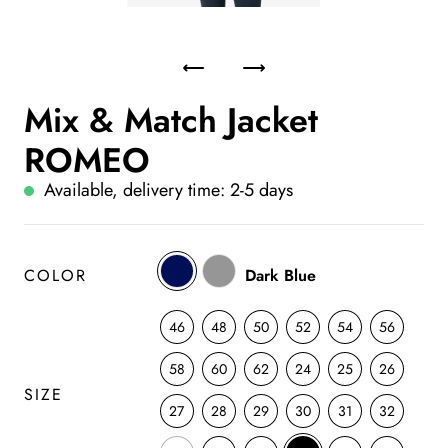
Mix & Match Jacket
ROMEO
Available, delivery time: 2-5 days
COLOR
Dark Blue
46
48
50
52
54
56
58
60
62
24
25
26
SIZE
27
28
29
30
31
32