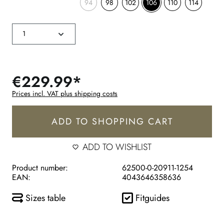
94
98
102
106
110
114
€229.99*
Prices incl. VAT plus shipping costs
ADD TO SHOPPING CART
ADD TO WISHLIST
Product number:
62500-0-20911-1254
EAN:
4043646358636
Sizes table
Fitguides