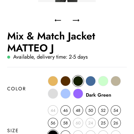
Mix & Match Jacket
MATTEO J
Available, delivery time: 2-5 days
COLOR
Dark Green
44
46
48
50
52
54
56
58
60
24
25
26
SIZE