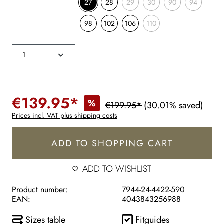
27
28
29
30
90
94
98
102
106
110
€139.95*
%
€199.95*
(30.01% saved)
Prices incl. VAT plus shipping costs
ADD TO SHOPPING CART
ADD TO WISHLIST
Product number:
7944-24-4422-590
EAN:
4043843256988
Sizes table
Fitguides