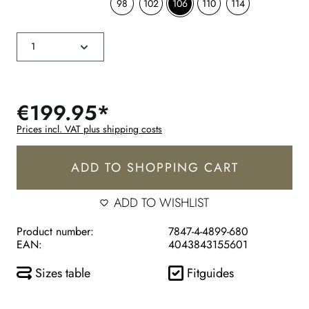
98
102
106
110
114
€199.95*
Prices incl. VAT plus shipping costs
ADD TO SHOPPING CART
ADD TO WISHLIST
Product number:
7847-4-4899-680
EAN:
4043843155601
Sizes table
Fitguides