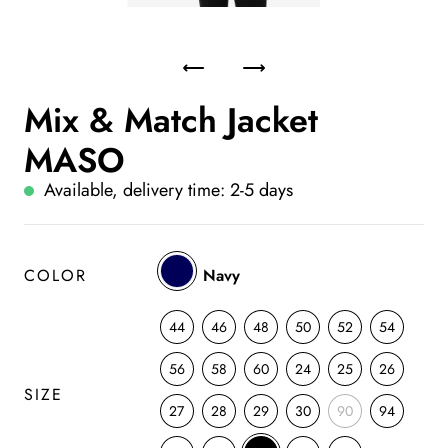
Mix & Match Jacket
MASO
Available, delivery time: 2-5 days
COLOR
Navy
44
46
48
50
52
54
56
58
60
24
25
26
SIZE
27
28
29
30
90
94