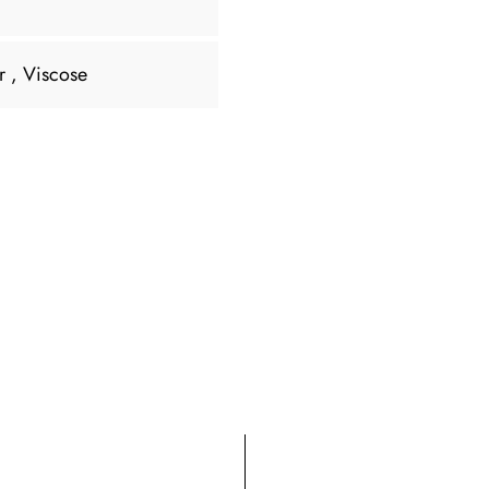
er
, Viscose