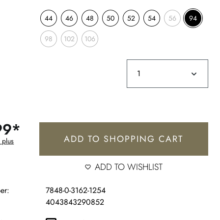
44
46
48
50
52
54
56
94
98
102
106
99*
ADD TO SHOPPING CART
 plus
ADD TO WISHLIST
er:
7848-0-3162-1254
4043843290852