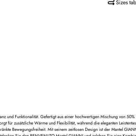
Sizes tab
nz und Funktionalität. Gefertigt aus einer hochwertigen Mischung von 50% 
t für zusätzliche Wärme und Flexibilität, während die eleganten Leistentasc
ränkte Bewegungsfreiheit. Mit seinem zeitlosen Design ist der Mantel GIANN
en. Entdecken Sie den BENVENUTO Mantel GIANNI und erleben Sie eine Kombi