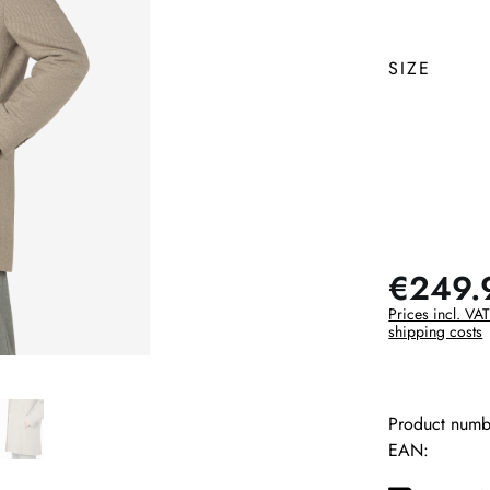
SIZE
€249.
Prices incl. VAT
shipping costs
Product numb
EAN: