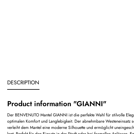
DESCRIPTION
Product information "GIANNI"
Der BENVENUTO Mantel GIANNI ist die perfekte Wahl für stilvolle Elega
optimalen Komfort und Langlebigkeit. Der abnehmbare Westeneinsatz sorg
verleiht dem Mantel eine moderne Silhouette und ermöglicht uneingesch
legt. Perfekt für den Einsatz in der Stadt oder bei formellen Anläss