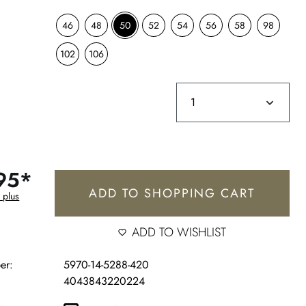
46
48
50
52
54
56
58
98
102
106
95*
ADD TO SHOPPING CART
 plus
ADD TO WISHLIST
er:
5970-14-5288-420
4043843220224