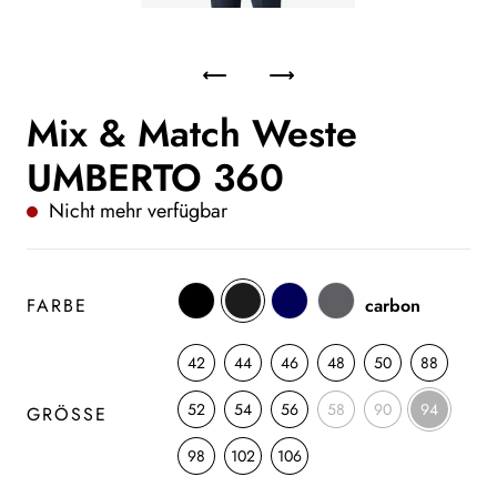
Mix & Match Weste
UMBERTO 360
Nicht mehr verfügbar
FARBE
carbon
42
44
46
48
50
88
52
54
56
58
90
94
GRÖSSE
98
102
106