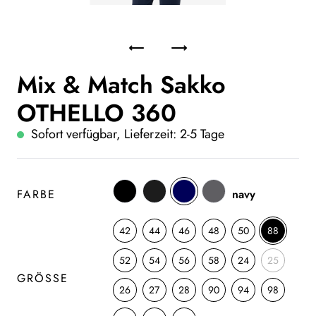
Mix & Match Sakko
OTHELLO 360
Sofort verfügbar, Lieferzeit: 2-5 Tage
FARBE
navy
42
44
46
48
50
88
52
54
56
58
24
25
GRÖSSE
26
27
28
90
94
98