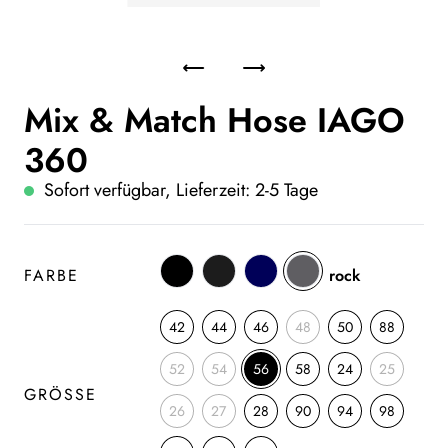
Mix & Match Hose IAGO
360
Sofort verfügbar, Lieferzeit: 2-5 Tage
FARBE
rock
42
44
46
48
50
88
52
54
56
58
24
25
GRÖSSE
26
27
28
90
94
98