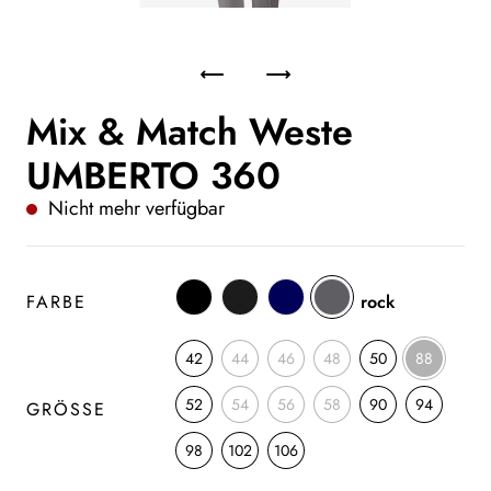
Mix & Match Weste
UMBERTO 360
Nicht mehr verfügbar
FARBE
rock
42
44
46
48
50
88
52
54
56
58
90
94
GRÖSSE
98
102
106