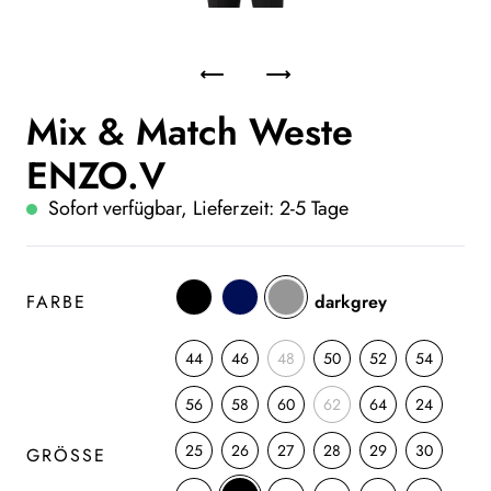
Mix & Match Weste
ENZO.V
Sofort verfügbar, Lieferzeit: 2-5 Tage
FARBE
darkgrey
44
46
48
50
52
54
56
58
60
62
64
24
25
26
27
28
29
30
GRÖSSE