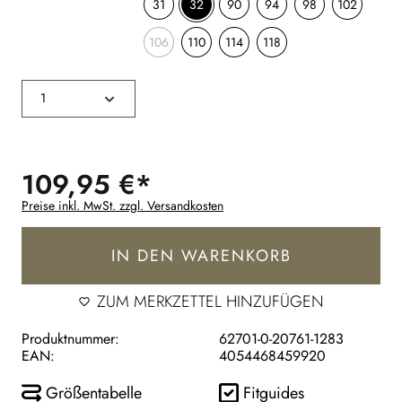
31
32
90
94
98
102
106
110
114
118
109,95 €*
Preise inkl. MwSt. zzgl. Versandkosten
IN DEN WARENKORB
ZUM MERKZETTEL HINZUFÜGEN
Produktnummer:
62701-0-20761-1283
EAN:
4054468459920
Größentabelle
Fitguides