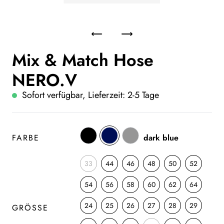
Mix & Match Hose
NERO.V
Sofort verfügbar, Lieferzeit: 2-5 Tage
FARBE
dark blue
33
44
46
48
50
52
54
56
58
60
62
64
24
25
26
27
28
29
GRÖSSE