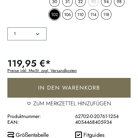
30
31
32
90
94
98
102
106
110
114
118
119,95 €*
Preise inkl. MwSt. zzgl. Versandkosten
IN DEN WARENKORB
ZUM MERKZETTEL HINZUFÜGEN
Produktnummer:
62702-0-20761-1254
EAN:
4054468405934
Größentabelle
Fitguides