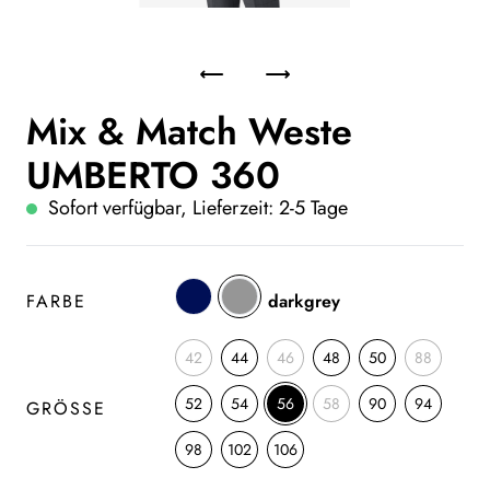
Mix & Match Weste
UMBERTO 360
Sofort verfügbar, Lieferzeit: 2-5 Tage
FARBE
darkgrey
42
44
46
48
50
88
52
54
56
58
90
94
GRÖSSE
98
102
106