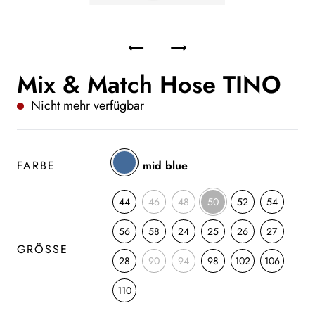
Mix & Match Hose TINO
Nicht mehr verfügbar
FARBE
mid blue
44
46
48
50
52
54
56
58
24
25
26
27
GRÖSSE
28
90
94
98
102
106
110