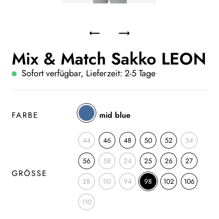
Mix & Match Sakko LEON
Sofort verfügbar, Lieferzeit: 2-5 Tage
FARBE
mid blue
44
46
48
50
52
54
56
58
24
25
26
27
GRÖSSE
28
90
94
98
102
106
110