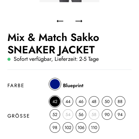
Mix & Match Sakko
SNEAKER JACKET
Sofort verfügbar, Lieferzeit: 2-5 Tage
FARBE
Blueprint
42
44
46
48
50
88
52
54
56
58
90
94
GRÖSSE
98
102
106
110