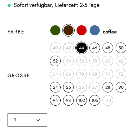
Sofort verfügbar, Lieferzeit: 2-5 Tage
FARBE
coffee
40
42
44
46
48
50
52
54
56
58
60
62
64
66
70
68
74
72
GRÖSSE
24
25
26
27
28
90
94
98
102
106
110