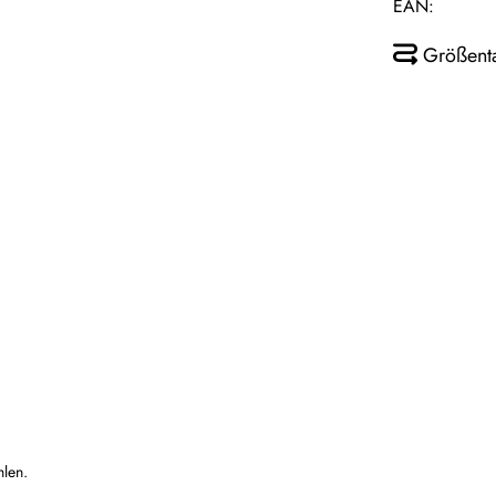
EAN:
Größent
hlen.