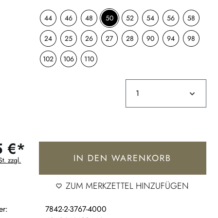
44
46
48
50
52
54
56
58
24
25
26
27
28
90
94
98
102
106
110
5 €*
IN DEN WARENKORB
t. zzgl.
ZUM MERKZETTEL HINZUFÜGEN
er:
7842-2-3767-4000