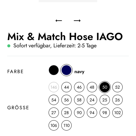
Mix & Match Hose IAGO
Sofort verfügbar, Lieferzeit: 2-5 Tage
FARBE
navy
146
44
46
48
50
52
54
56
58
24
25
26
GRÖSSE
27
28
90
94
98
102
106
110