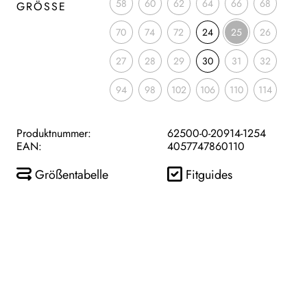
58
60
62
64
66
68
GRÖSSE
70
74
72
24
25
26
27
28
29
30
31
32
94
98
102
106
110
114
Produktnummer:
62500-0-20914-1254
EAN:
4057747860110
Größentabelle
Fitguides