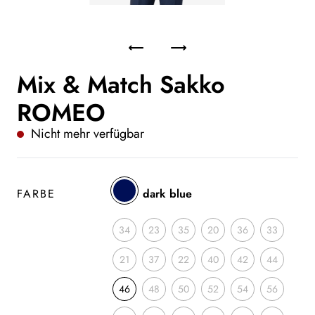
Mix & Match Sakko
ROMEO
Nicht mehr verfügbar
FARBE
dark blue
34
23
35
20
36
33
21
37
22
40
42
44
46
48
50
52
54
56