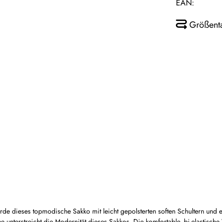
EAN:
Größent
rde dieses topmodische Sakko mit leicht gepolsterten soften Schultern und e
sche unterstreicht die Modernität dieses Sakkos. Die komfortable, bi-elastisc