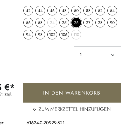
42
44
46
48
50
88
52
54
56
58
24
25
26
27
28
90
94
98
102
106
110
5 €*
IN DEN WARENKORB
t. zzgl.
ZUM MERKZETTEL HINZUFÜGEN
er:
61624-0-20929-821