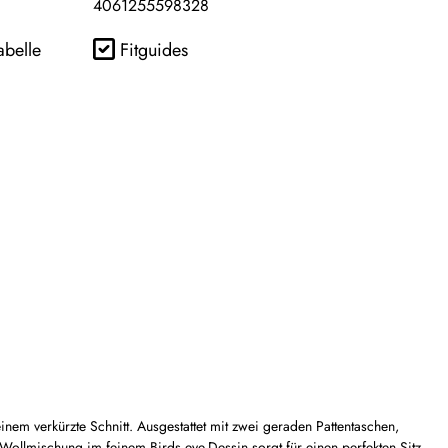
4061255598328
abelle
Fitguides
inem verkürzte Schnitt. Ausgestattet mit zwei geraden Pattentaschen,
he Wollmischung im feinem Birds eye-Dessin sorgt für einen perfekten Sitz