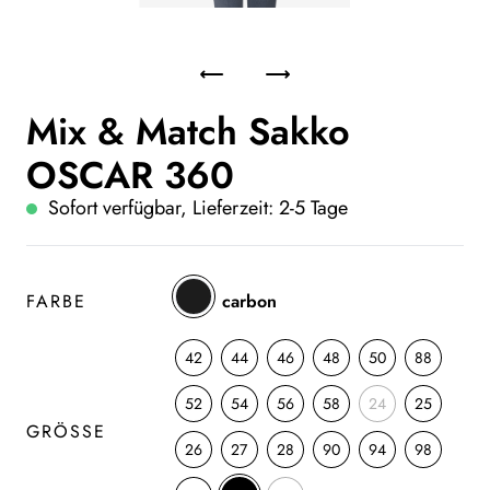
Mix & Match Sakko
OSCAR 360
Sofort verfügbar, Lieferzeit: 2-5 Tage
FARBE
carbon
42
44
46
48
50
88
52
54
56
58
24
25
GRÖSSE
26
27
28
90
94
98