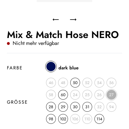
Mix & Match Hose NERO
Nicht mehr verfügbar
FARBE
dark blue
46
48
50
52
54
56
58
60
24
25
26
27
GRÖSSE
28
29
30
31
32
94
98
102
106
110
114