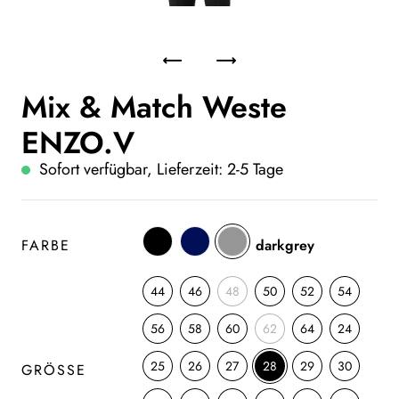
Mix & Match Weste
ENZO.V
Sofort verfügbar, Lieferzeit: 2-5 Tage
FARBE
darkgrey
44
46
48
50
52
54
56
58
60
62
64
24
25
26
27
28
29
30
GRÖSSE