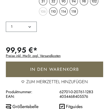
31
32
90
94
98
102
106
110
114
118
99,95 €*
Preise inkl. MwSt. zzgl. Versandkosten
IN DEN WARENKORB
ZUM MERKZETTEL HINZUFÜGEN
Produktnummer:
62701-0-20761-1283
EAN:
4054468405576
Größentabelle
Fitguides