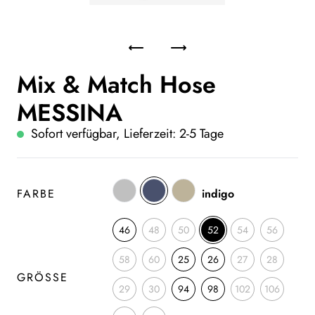
Mix & Match Hose
MESSINA
Sofort verfügbar, Lieferzeit: 2-5 Tage
FARBE
indigo
46
48
50
52
54
56
58
60
25
26
27
28
GRÖSSE
29
30
94
98
102
106