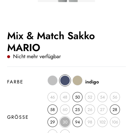
Mix & Match Sakko
MARIO
Nicht mehr verfügbar
FARBE
indigo
46
48
50
52
54
56
58
60
25
26
27
28
GRÖSSE
29
30
94
98
102
106