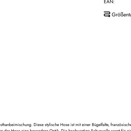
EAN:
Größent
hanbeimischung. Diese stylische Hose ist mit einer Bügelfalte, französisch
n der Hose eine besondere Optik. Die hochwertige Schurwolle sorgt für eine