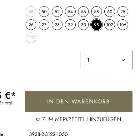
48
50
52
54
56
58
60
25
26
27
28
29
30
98
102
106
110
5 €*
IN DEN WARENKORB
t. zzgl.
ZUM MERKZETTEL HINZUFÜGEN
er:
3938-2-3122-1050