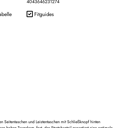
4043646231274
abelle
Fitguides
en Seitentaschen und Leistentaschen mit Schließknopf hinten
n hohen Tragekom- fort, der Stretchanteil garantiert eine optimale