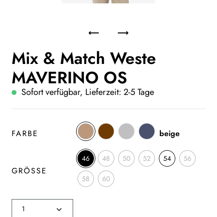
Mix & Match Weste
MAVERINO OS
Sofort verfügbar, Lieferzeit: 2-5 Tage
FARBE
beige
46
48
50
52
54
56
GRÖSSE
58
60