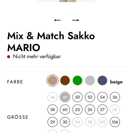
Mix & Match Sakko
MARIO
Nicht mehr verfügbar
FARBE
beige
46
48
50
52
54
56
58
60
25
26
27
28
GRÖSSE
29
30
94
98
102
106