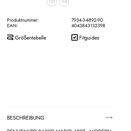
110
114
Produktnummer:
7934-3-4892-90
EAN:
4043843132398
Größentabelle
Fitguides
BESCHREIBUNG