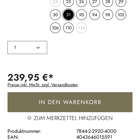
24
25
26
27
28
29
30
31
90
94
98
102
106
110
114
239,95 €*
Preise inkl. MwSt. zzgl. Versandkosten
IN DEN WARENKORB
ZUM MERKZETTEL HINZUFÜGEN
Produktnummer:
7844-2-2920-4000
EAN:
4043646015591