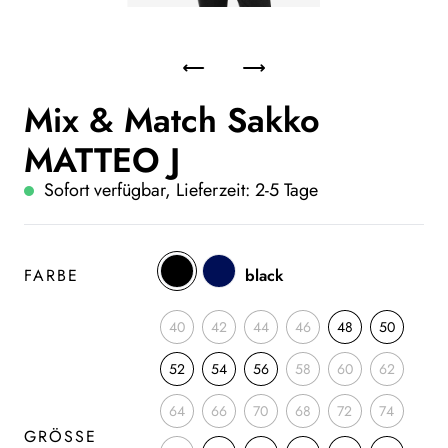
Mix & Match Sakko
MATTEO J
Sofort verfügbar, Lieferzeit: 2-5 Tage
FARBE
black
40
42
44
46
48
50
52
54
56
58
60
62
64
66
70
68
72
74
GRÖSSE