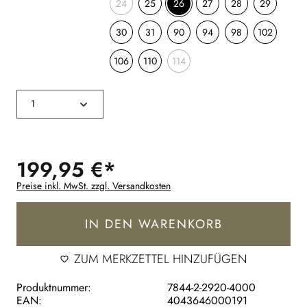
24
25
26
27
28
29
30
31
90
94
98
102
106
110
114
199,95 €*
Preise inkl. MwSt. zzgl. Versandkosten
IN DEN WARENKORB
ZUM MERKZETTEL HINZUFÜGEN
Produktnummer:
7844-2-2920-4000
EAN:
4043646000191