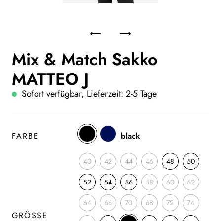
Mix & Match Sakko
MATTEO J
Sofort verfügbar, Lieferzeit: 2-5 Tage
FARBE
black
40
42
44
46
48
50
52
54
56
58
60
62
64
66
70
68
72
74
GRÖSSE