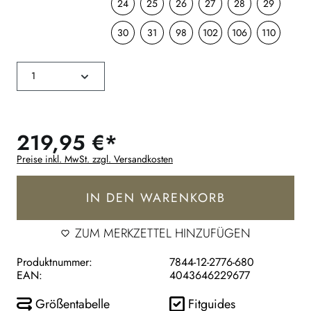
24
25
26
27
28
29
30
31
98
102
106
110
219,95 €*
Preise inkl. MwSt. zzgl. Versandkosten
IN DEN WARENKORB
ZUM MERKZETTEL HINZUFÜGEN
Produktnummer:
7844-12-2776-680
EAN:
4043646229677
Größentabelle
Fitguides