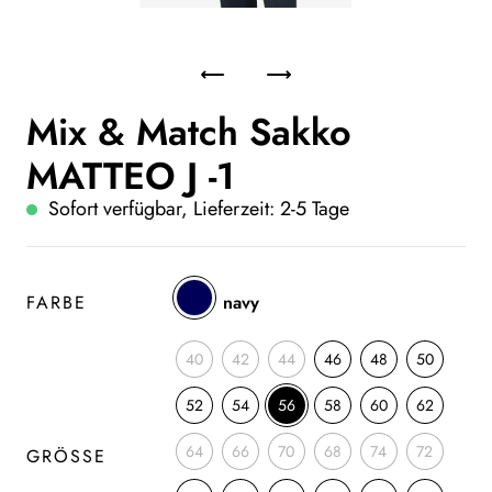
Mix & Match Sakko
MATTEO J -1
Sofort verfügbar, Lieferzeit: 2-5 Tage
FARBE
navy
40
42
44
46
48
50
52
54
56
58
60
62
64
66
70
68
74
72
GRÖSSE