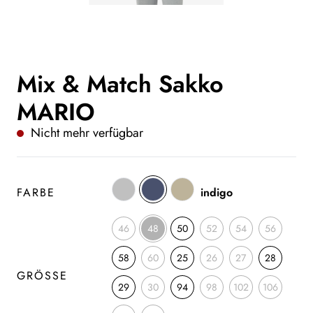
Mix & Match Sakko
MARIO
Nicht mehr verfügbar
FARBE
indigo
46
48
50
52
54
56
58
60
25
26
27
28
GRÖSSE
29
30
94
98
102
106