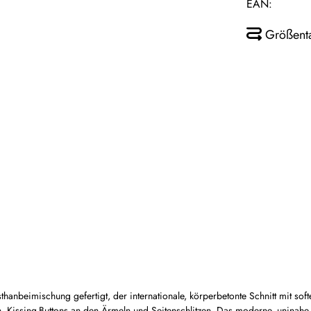
EAN:
Größent
hanbeimischung gefertigt, der internationale, körperbetonte Schnitt mit so
hen, Kissing-Buttons an den Ärmeln und Seitenschlitzen. Das moderne, unina