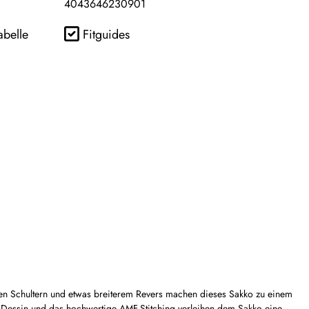
4043646230901
abelle
Fitguides
ften Schultern und etwas breiterem Revers machen dieses Sakko zu einem
he Dessin und das hochwertige AMF-Stitching verleihen dem Sakko eine