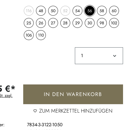
116
48
50
52
54
56
58
60
25
26
27
28
29
30
98
102
106
110
5 €*
IN DEN WARENKORB
t. zzgl.
ZUM MERKZETTEL HINZUFÜGEN
er:
7834-3-3122-1050