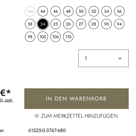
146
44
46
48
50
52
54
56
58
24
25
26
27
28
90
94
98
102
106
110
 €*
IN DEN WARENKORB
t. zzgl.
ZUM MERKZETTEL HINZUFÜGEN
er:
61525-0-3767-680