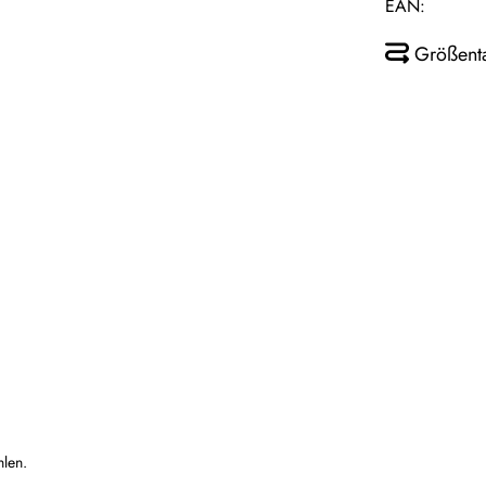
EAN:
Größent
hlen.