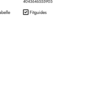
4043646555905
abelle
Fitguides