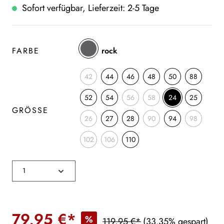
Sofort verfügbar, Lieferzeit: 2-5 Tage
FARBE
rock
42
44
46
48
50
88
52
54
56
58
24
25
GRÖSSE
26
27
28
90
94
98
102
106
110
79,95 €*
%
119,95 €*
(33.35% gespart)