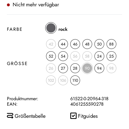
Nicht mehr verfügbar
FARBE
rock
42
44
46
48
50
88
52
54
56
58
24
25
GRÖSSE
26
27
28
90
94
98
102
106
110
Produktnummer:
61522-0-20964-318
EAN:
4061255590278
Größentabelle
Fitguides