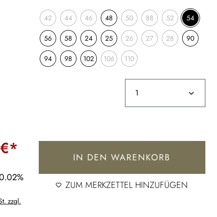
42
44
46
48
50
88
52
54
56
58
24
25
26
27
28
90
94
98
102
106
110
 €*
IN DEN WARENKORB
30.02%
ZUM MERKZETTEL HINZUFÜGEN
t. zzgl.