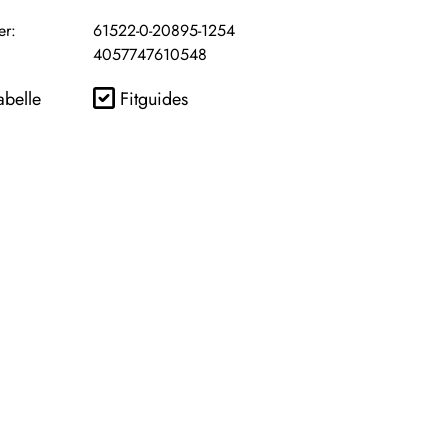
er:
61522-0-20895-1254
4057747610548
abelle
Fitguides